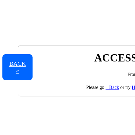
ACCESS
BACK
«
Fro
Please go
« Back
or try
H